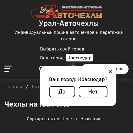
Урал-Авточехлы
Индивидуальный пошив авточехлов и перетяжка
салона
Выбрать свой город:
Ваш город:
Краснодар
Заказать звонок
Ваш город:
Краснодар
?
Главная
Каталог чехлов
Kia
/
/
/
Kia Forte
Да
Нет
Чехлы на Kia Forte
Сортировать по:
Цене
Названию
↑
↓
↑
↓