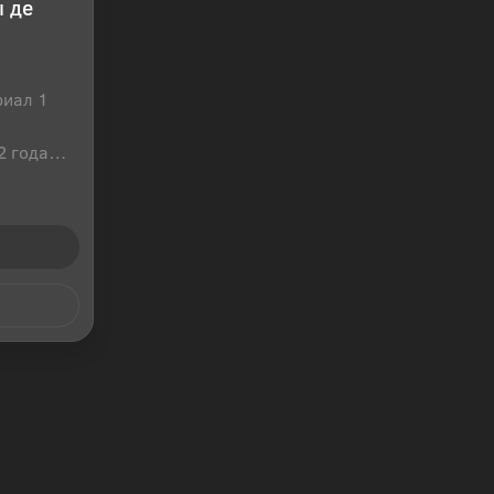
 де
риал 1
2 года
оссия
 клик