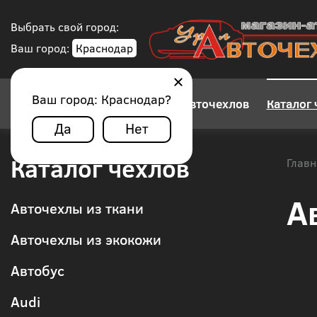
Выбрать свой город:
Ваш город:
Краснодар
Ваш город:
Краснодар
?
Конструктор авточехлов
Каталог 
Да
Нет
Каталог чехлов
Главн
А
Авточехлы из ткани
Авточехлы из экокожи
Автобус
Audi