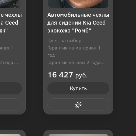
е чехлы
Автомобильные чехлы
ia Ceed
для сидений Kia Ceed
иж"
экокожа "Ромб"
Цвет: на выбор
риал 1
Гарантия на материал 1
год
2 года
Гарантия на швы 2 года
оссия
Производитель: Россия
16 427
руб.
Купить
 клик
Купить в 1 клик