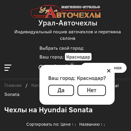
Урал-Авточехлы
Индивидуальный пошив авточехлов и перетяжка
салона
Выбрать свой город:
Ваш город:
Краснодар
Заказать звонок
Ваш город:
Краснодар
?
Главная
Каталог чехлов
Hyundai
/
/
/
Hyundai
Да
Нет
Sonata
Чехлы на Hyundai Sonata
Сортировать по:
Цене
Названию
↑
↓
↑
↓