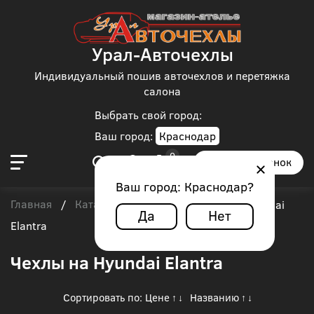
Урал-Авточехлы
Индивидуальный пошив авточехлов и перетяжка
салона
Выбрать свой город:
Ваш город:
Краснодар
Заказать звонок
Ваш город:
Краснодар
?
Главная
Каталог чехлов
Hyundai
/
/
/
Hyundai
Да
Нет
Elantra
Чехлы на Hyundai Elantra
Сортировать по:
Цене
Названию
↑
↓
↑
↓