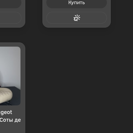
Купить
 клик
Купить в 1 клик
ugeot
Соты де