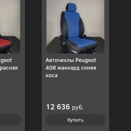
ugeot
Авточехлы Peugeot
красная
408 жаккард синяя
коса
12 636
руб.
Купить