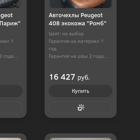
ugeot
Авточехлы Peugeot
"Париж"
408 экокожа "Ромб"
Цвет: на выбор
риал 1
Гарантия на материал 1
год
2 года
Гарантия на швы 2 года
оссия
Производитель: Россия
16 427
руб.
Купить
 клик
Купить в 1 клик