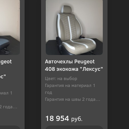
ugeot
Авточехлы Peugeot
408 экокожа "Лексус"
юс"
Цвет: на выбор
Гарантия на материал 1
год
риал 1
Гарантия на швы 2 года
Производитель: Россия
2 года
оссия
18 954
руб.