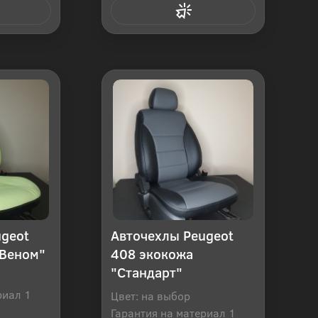
 клик
Купить в 1 клик
ugeot
Авточехлы Peugeot
"Веном"
408 экокожа
"Стандарт"
риал 1
Цвет: на выбор
Гарантия на материал 1