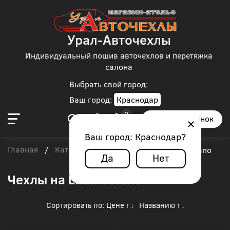
Урал-Авточехлы
Индивидуальный пошив авточехлов и перетяжка
салона
Выбрать свой город:
Ваш город:
Краснодар
Заказать звонок
Ваш город:
Краснодар
?
Главная
Каталог чехлов
Lifan
/
/
/
Lifan Solano
Да
Нет
Чехлы на Lifan Solano
Сортировать по:
Цене
Названию
↑
↓
↑
↓