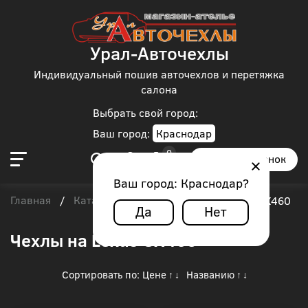
Урал-Авточехлы
Индивидуальный пошив авточехлов и перетяжка
салона
Выбрать свой город:
Ваш город:
Краснодар
Заказать звонок
Ваш город:
Краснодар
?
Главная
Каталог чехлов
Lexus
/
/
/
Lexus GX460
Да
Нет
Чехлы на Lexus GX460
Сортировать по:
Цене
Названию
↑
↓
↑
↓