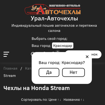
Урал-Авточехлы
Индивидуальный пошив авточехлов и перетяжка
салона
Выбрать свой город:
Ваш город:
Краснодар
Заказать звонок
Ваш город:
Краснодар
?
Главная
Каталог чехлов
Honda
/
/
/
Honda
Да
Нет
Stream
Чехлы на Honda Stream
Сортировать по:
Цене
Названию
↑
↓
↑
↓