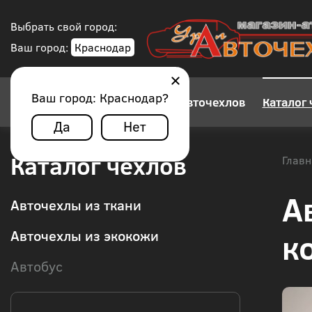
Выбрать свой город:
Ваш город:
Краснодар
Ваш город:
Краснодар
?
Конструктор авточехлов
Каталог 
Да
Нет
Каталог чехлов
Главн
А
Авточехлы из ткани
к
Авточехлы из экокожи
Автобус