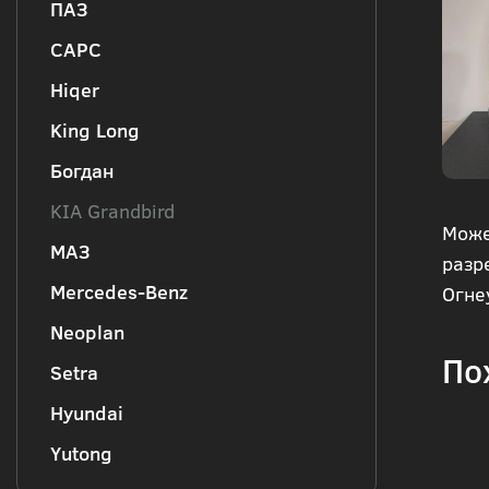
ПАЗ
CAPC
Hiqer
King Long
Богдан
KIA Grandbird
Може
МАЗ
разр
Mercedes-Benz
Огне
Neoplan
По
Setra
Hyundai
Yutong