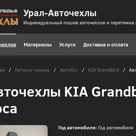
Урал-Авточехлы
Индивидуальный пошив авточехлов и перетяжка
чехлов
Материалы
Услуги
Доставка и оплата
ая
Каталог чехлов
Автобус
KIA Grandbird
/
/
/
/
Авт
вточехлы KIA Grandb
оса
Год автомобиля:
Год автомобиля