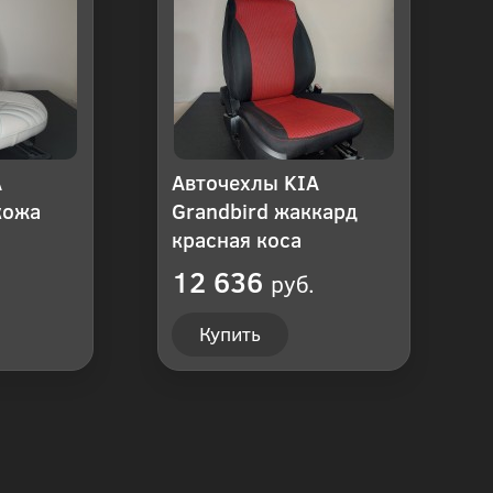
A
Авточехлы KIA
кожа
Grandbird жаккард
красная коса
12 636
руб.
Купить