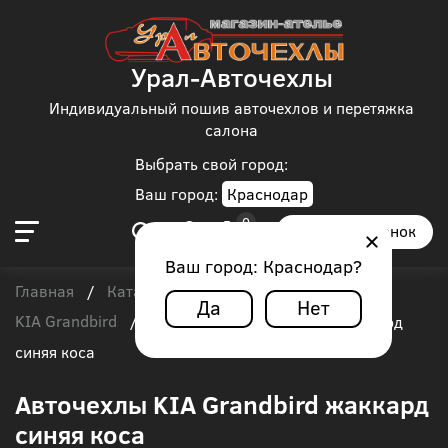
Урал-Авточехлы
Индивидуальный пошив авточехлов и перетяжка
салона
Выбрать свой город:
Ваш город:
Краснодар
Заказать звонок
Ваш город:
Краснодар
?
Главная
Каталог чехлов
Автобус
/
/
/
Да
Нет
KIA Grandbird
/
Авточехлы KIA Grandbird жаккард
синяя коса
Авточехлы KIA Grandbird жаккард
синяя коса