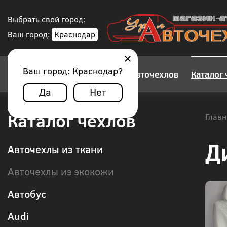
Выбрать свой город:
Ваш город:
Краснодар
Ваш город:
Краснодар
?
Конструктор авточехлов
Каталог 
Да
Нет
Каталог чехлов
Главн
Д
Авточехлы из ткани
Авточехлы из экокожи
Автобус
Audi