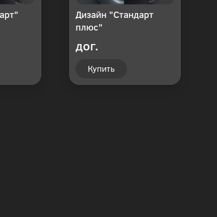
арт"
Дизайн "Стандарт
плюс"
дог.
Купить