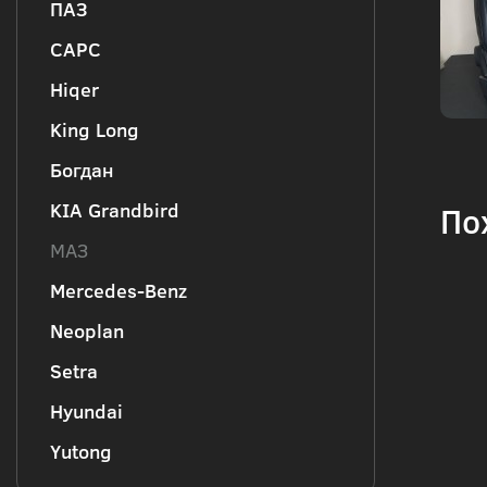
ПАЗ
CAPC
Hiqer
King Long
Богдан
KIA Grandbird
По
МАЗ
Mercedes-Benz
Neoplan
Setra
Hyundai
Yutong