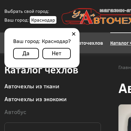
Выбрать свой город:
Ваш город:
Краснодар
Ваш город:
Краснодар
?
Конструктор авточехлов
Каталог 
Да
Нет
Каталог чехлов
Главн
А
Авточехлы из ткани
Авточехлы из экокожи
Автобус