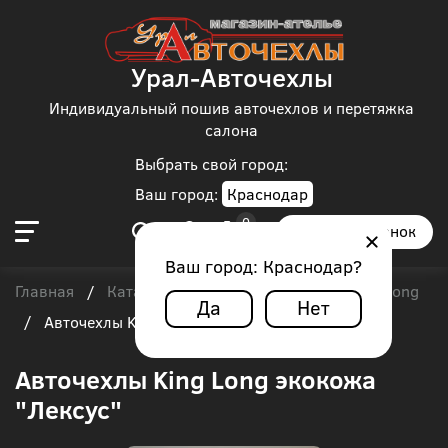
Урал-Авточехлы
Индивидуальный пошив авточехлов и перетяжка
салона
Выбрать свой город:
Ваш город:
Краснодар
Заказать звонок
Ваш город:
Краснодар
?
Главная
Каталог чехлов
Автобус
King Long
/
/
/
Да
Нет
/
Авточехлы King Long экокожа "Лексус"
Авточехлы King Long экокожа
"Лексус"