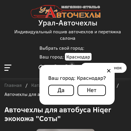
Урал-Авточехлы
Индивидуальный пошив авточехлов и перетяжка
салона
Выбрать свой город:
Ваш город:
Краснодар
Заказать звонок
Ваш город:
Краснодар
?
Главная
Каталог чехлов
Автобус
Hiqer
/
/
/
/
Да
Нет
Авточехлы для автобуса Hiqer экокожа "Соты"
Авточехлы для автобуса Hiqer
экокожа "Соты"