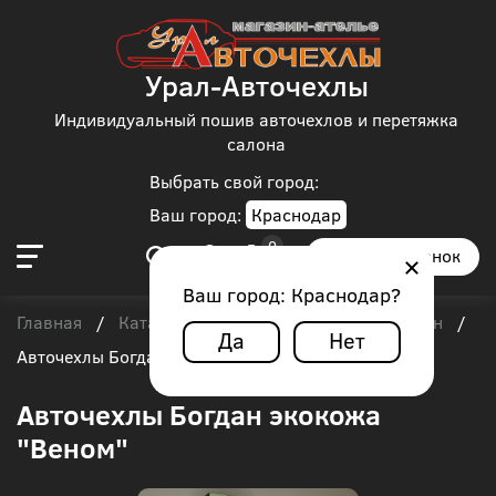
Урал-Авточехлы
Индивидуальный пошив авточехлов и перетяжка
салона
Выбрать свой город:
Ваш город:
Краснодар
Заказать звонок
Ваш город:
Краснодар
?
Главная
Каталог чехлов
Автобус
Богдан
/
/
/
/
Да
Нет
Авточехлы Богдан экокожа "Веном"
Авточехлы Богдан экокожа
"Веном"