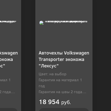
lkswagen
Авточехлы Volkswagen
кокожа
Transporter экокожа
юс"
"Лексус"
Цвет: на выбор
риал 1
Гарантия на материал 1
год
2 года
Гарантия на швы 2 года
оссия
Производитель: Россия
18 954
руб.