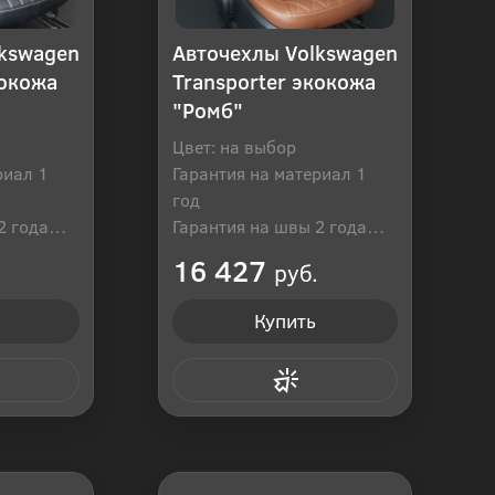
lkswagen
Авточехлы Volkswagen
кокожа
Transporter экокожа
"Ромб"
Цвет: на выбор
риал 1
Гарантия на материал 1
год
2 года
Гарантия на швы 2 года
оссия
Производитель: Россия
16 427
руб.
Купить
 клик
Купить в 1 клик