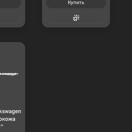
Купить
 клик
Купить в 1 клик
lkswagen
кокожа
с"