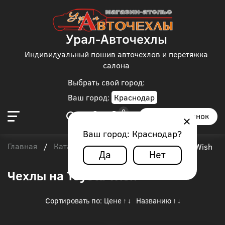
Урал-Авточехлы
Индивидуальный пошив авточехлов и перетяжка
салона
Выбрать свой город:
Ваш город:
Краснодар
Заказать звонок
Ваш город:
Краснодар
?
Главная
Каталог чехлов
Toyota
/
/
/
Toyota Wish
Да
Нет
Чехлы на Toyota Wish
Сортировать по:
Цене
Названию
↑
↓
↑
↓