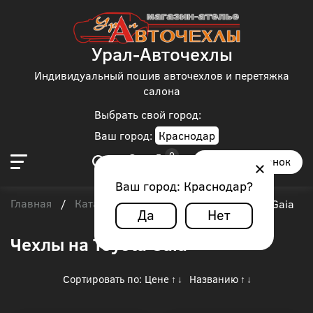
Урал-Авточехлы
Индивидуальный пошив авточехлов и перетяжка
салона
Выбрать свой город:
Ваш город:
Краснодар
Заказать звонок
Ваш город:
Краснодар
?
Главная
Каталог чехлов
Toyota
/
/
/
Toyota Gaia
Да
Нет
Чехлы на Toyota Gaia
Сортировать по:
Цене
Названию
↑
↓
↑
↓