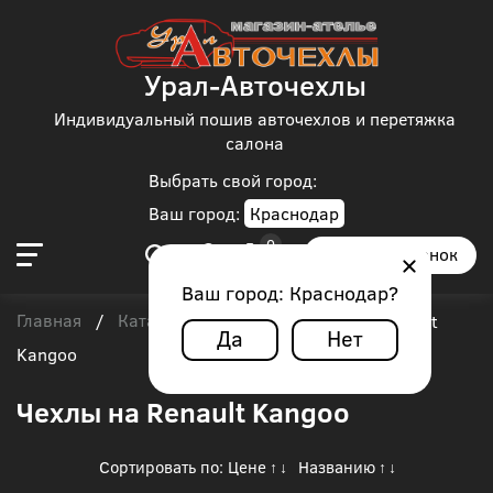
Урал-Авточехлы
Индивидуальный пошив авточехлов и перетяжка
салона
Выбрать свой город:
Ваш город:
Краснодар
Заказать звонок
Ваш город:
Краснодар
?
Главная
Каталог чехлов
Renault
/
/
/
Renault
Да
Нет
Kangoo
Чехлы на Renault Kangoo
Сортировать по:
Цене
Названию
↑
↓
↑
↓