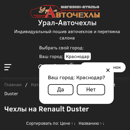
Урал-Авточехлы
Индивидуальный пошив авточехлов и перетяжка
салона
Выбрать свой город:
Ваш город:
Краснодар
Заказать звонок
Ваш город:
Краснодар
?
Главная
Каталог чехлов
Renault
/
/
/
Renault
Да
Нет
Duster
Чехлы на Renault Duster
Сортировать по:
Цене
Названию
↑
↓
↑
↓