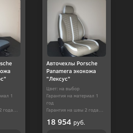
sche
Авточехлы Porsche
кожа
Panamera экокожа
юс"
"Лексус"
Цвет: на выбор
риал 1
Гарантия на материал 1
год
2 года
Гарантия на швы 2 года
оссия
Производитель: Россия
18 954
руб.