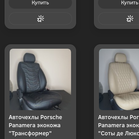
Купить
Купить
Купить в 1 клик
Купить в 1
Авточехлы Porsche
Авточехлы Por
Panamera экокожа
Panamera эко
"Трансформер"
"Соты де Люк