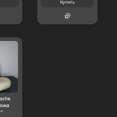
Купить
 клик
Купить в 1 клик
sche
кожа
с"