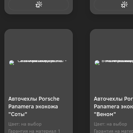
Купить в 1 клик
Купить в 1
Авточехлы Porsche
Авточехлы Por
Panamera экокожа
Panamera эко
"Соты"
"Веном"
Цвет: на выбор
Цвет: на выбор
Гарантия на материал 1
Гарантия на мате