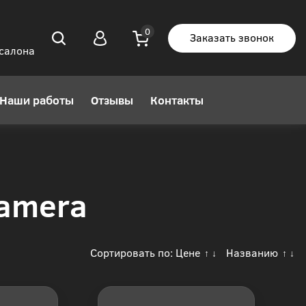
Заказать звонок
 салона
Наши работы
Отзывы
Контакты
namera
Сортировать по:
Цене
Названию
↑
↓
↑
↓