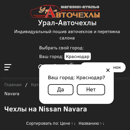
Урал-Авточехлы
Индивидуальный пошив авточехлов и перетяжка
салона
Выбрать свой город:
Ваш город:
Краснодар
Заказать звонок
Ваш город:
Краснодар
?
Главная
Каталог чехлов
Nissan
/
/
/
Nissan
Да
Нет
Navara
Чехлы на Nissan Navara
Сортировать по:
Цене
Названию
↑
↓
↑
↓