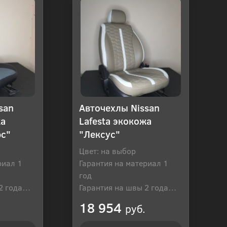
san
Авточехлы Nissan
жа
Lafesta экокожа
юс"
"Лексус"
Цвет: на выбор
риал 1
Гарантия на материал 1
год
2 года
Гарантия на швы 2 года
оссия
Производитель: Россия
18 954
руб.