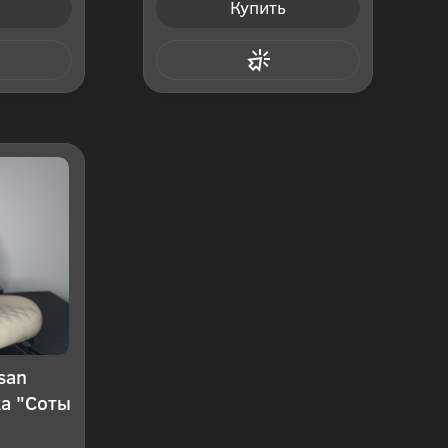
Купить
 клик
Купить в 1 клик
san
жа "Соты