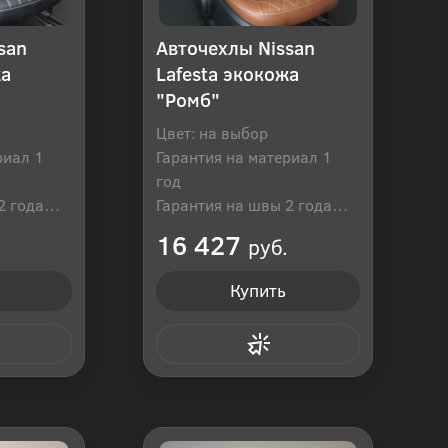
san
Авточехлы Nissan
жа
Lafesta экокожа
"Ромб"
Цвет: на выбор
риал 1
Гарантия на материал 1
год
2 года
Гарантия на швы 2 года
оссия
Производитель: Россия
16 427
руб.
Купить
 клик
Купить в 1 клик