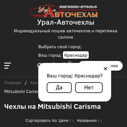
Урал-Авточехлы
Индивидуальный пошив авточехлов и перетяжка
салона
Выбрать свой город:
Ваш город:
Краснодар
Заказать звонок
Ваш город:
Краснодар
?
Главная
Каталог чехлов
Mitsubishi
/
/
/
Да
Нет
Mitsubishi Carisma
Чехлы на Mitsubishi Carisma
Сортировать по:
Цене
Названию
↑
↓
↑
↓