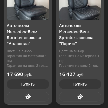
Авточехлы
Авточехлы
Mercedes-Benz
Mercedes-Benz
Sprinter экокожа
Sprinter экокожа
"Анаконда"
"Париж"
Цвет: на выбор
Цвет: на выбор
Гарантия на материал 1
Гарантия на материал 1
год
год
Гарантия на швы 2 года
Гарантия на швы 2 года
Производитель: Россия
Производитель: Россия
17 690
16 427
руб.
руб.
Купить
Купить
Купить в 1 клик
Купить в 1 клик