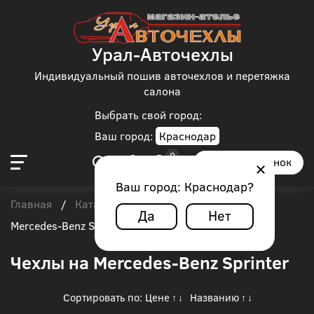
Урал-Авточехлы
Индивидуальный пошив авточехлов и перетяжка
салона
Выбрать свой город:
Ваш город:
Краснодар
Заказать звонок
Ваш город:
Краснодар
?
Главная
Каталог чехлов
Mercedes-Benz
/
/
/
Да
Нет
Mercedes-Benz Sprinter
Чехлы на Mercedes-Benz Sprinter
Сортировать по:
Цене
Названию
↑
↓
↑
↓