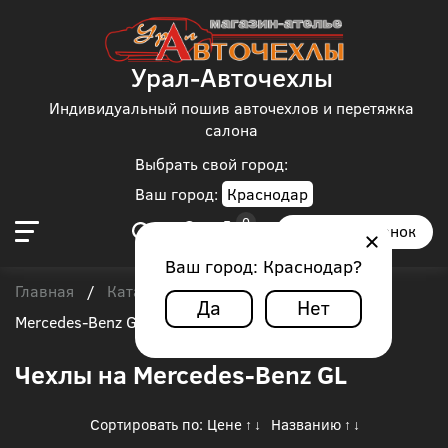
Урал-Авточехлы
Индивидуальный пошив авточехлов и перетяжка
салона
Выбрать свой город:
Ваш город:
Краснодар
Заказать звонок
Ваш город:
Краснодар
?
Главная
Каталог чехлов
Mercedes-Benz
/
/
/
Да
Нет
Mercedes-Benz GL
Чехлы на Mercedes-Benz GL
Сортировать по:
Цене
Названию
↑
↓
↑
↓