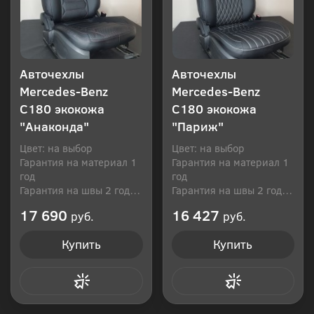
Авточехлы
Авточехлы
Mercedes-Benz
Mercedes-Benz
C180 экокожа
C180 экокожа
"Анаконда"
"Париж"
Цвет: на выбор
Цвет: на выбор
Гарантия на материал 1
Гарантия на материал 1
год
год
Гарантия на швы 2 года
Гарантия на швы 2 года
Производитель: Россия
Производитель: Россия
17 690
16 427
руб.
руб.
Купить
Купить
Купить в 1 клик
Купить в 1 клик