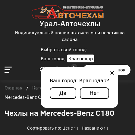
Урал-Авточехлы
Индивидуальный пошив авточехлов и перетяжка
салона
Выбрать свой город:
Ваш город:
Краснодар
Заказать звонок
Ваш город:
Краснодар
?
Главная
Каталог чехлов
Mercedes-Benz
/
/
/
Да
Нет
Mercedes-Benz C180
Чехлы на Mercedes-Benz C180
Сортировать по:
Цене
Названию
↑
↓
↑
↓