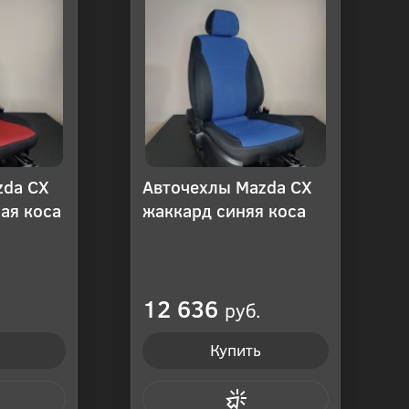
zda CX
Авточехлы Mazda CX
ая коса
жаккард синяя коса
12 636
руб.
Купить