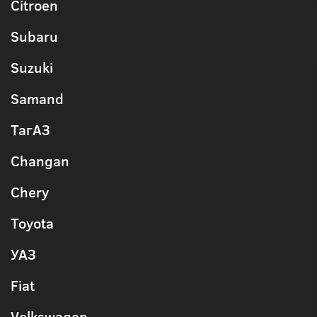
Citroen
Subaru
Suzuki
Samand
ТагАЗ
Changan
Chery
Toyota
УАЗ
Fiat
Volkswagen