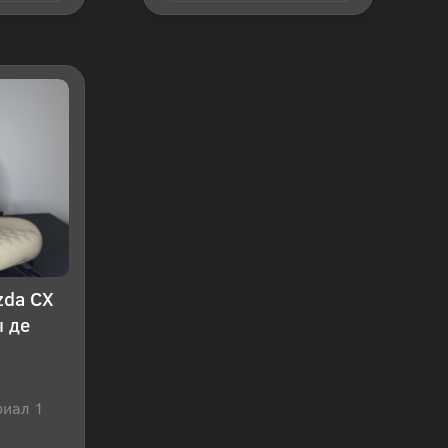
 клик
Купить в 1 клик
zda CX
 де
риал 1