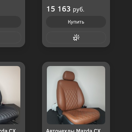
оссия
Производитель: Россия
15 163
руб.
Купить
 клик
Купить в 1 клик
zda CX
Авточехлы Mazda CX