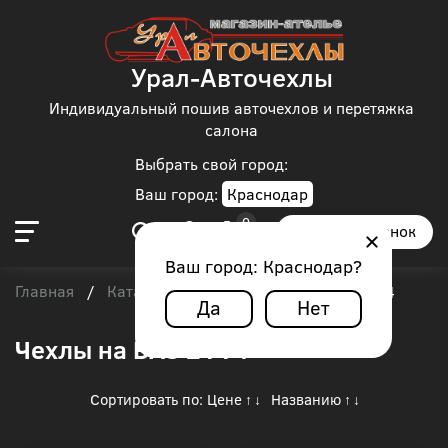
Урал-Авточехлы
Индивидуальный пошив авточехлов и перетяжка
салона
Выбрать свой город:
Ваш город:
Краснодар
Заказать звонок
Ваш город:
Краснодар
?
Главная
Каталог чехлов
Lada
/
/
/
ВАЗ 2114
Да
Нет
Чехлы на ВАЗ 2114
Сортировать по:
Цене
Названию
↑
↓
↑
↓