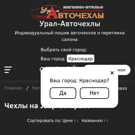
Урал-Авточехлы
Индивидуальный пошив авточехлов и перетяжка
салона
Выбрать свой город:
Ваш город:
Краснодар
Заказать звонок
Ваш город:
Краснодар
?
Главная
Каталог чехлов
Jeep
/
/
/
Jeep Compass
Да
Нет
Чехлы на Jeep Compass
Сортировать по:
Цене
Названию
↑
↓
↑
↓