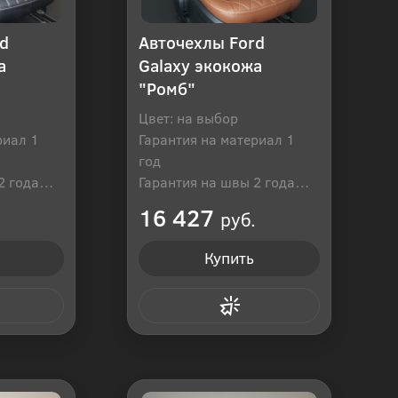
d
Авточехлы Ford
а
Galaxy экокожа
"Ромб"
Цвет: на выбор
риал 1
Гарантия на материал 1
год
2 года
Гарантия на швы 2 года
оссия
Производитель: Россия
16 427
руб.
Купить
 клик
Купить в 1 клик