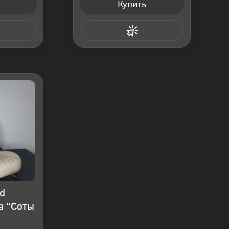
Купить
 клик
Купить в 1 клик
d
а "Соты