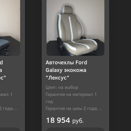
d
Авточехлы Ford
а
Galaxy экокожа
юс"
"Лексус"
Цвет: на выбор
риал 1
Гарантия на материал 1
год
2 года
Гарантия на швы 2 года
оссия
Производитель: Россия
18 954
руб.