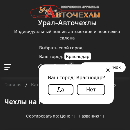
Урал-Авточехлы
Индивидуальный пошив авточехлов и перетяжка
салона
Выбрать свой город:
Ваш город:
Краснодар
Заказать звонок
Ваш город:
Краснодар
?
Главная
Каталог чехлов
Fiat
/
/
/
Fiat Ducato
Да
Нет
Чехлы на Fiat Ducato
Сортировать по:
Цене
Названию
↑
↓
↑
↓