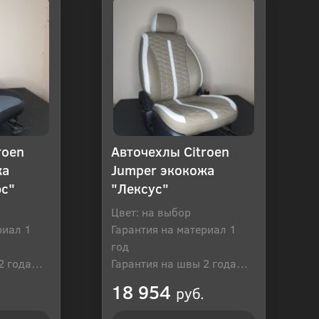
roen
Авточехлы Citroen
жа
Jumper экокожа
юс"
"Лексус"
Цвет: на выбор
риал 1
Гарантия на материал 1
год
2 года
Гарантия на швы 2 года
оссия
Производитель: Россия
18 954
руб.