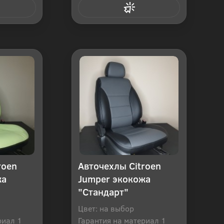
 клик
Купить в 1 клик
roen
Авточехлы Citroen
жа
Jumper экокожа
"Стандарт"
Цвет: на выбор
риал 1
Гарантия на материал 1