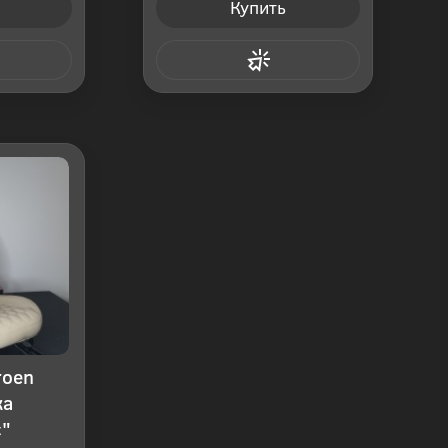
Купить
 клик
Купить в 1 клик
roen
жа
с"