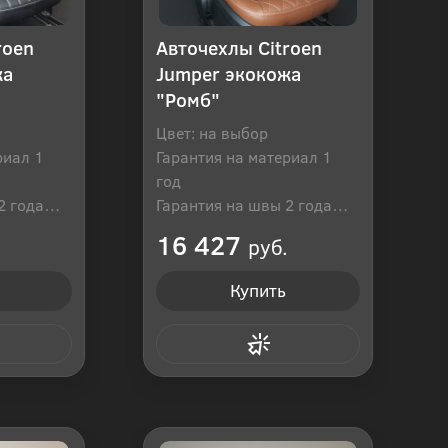
roen
Авточехлы Citroen
жа
Jumper экокожа
"Ромб"
Цвет: на выбор
риал 1
Гарантия на материал 1
год
2 года
Гарантия на швы 2 года
оссия
Производитель: Россия
16 427
руб.
Купить
 клик
Купить в 1 клик