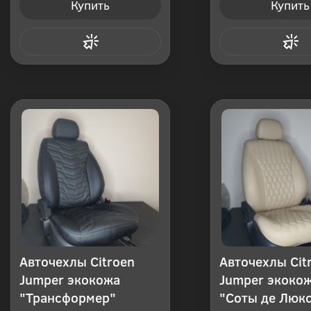
Купить
Купить
Купить в 1 клик
Купить в 1
Авточехлы Citroen
Авточехлы Cit
Jumper экокожа
Jumper экоко
"Трансформер"
"Соты де Люк