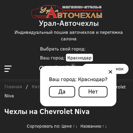
Урал-Авточехлы
Индивидуальный пошив авточехлов и перетяжка
салона
Выбрать свой город:
Ваш город:
Краснодар
Заказать звонок
Ваш город:
Краснодар
?
Главная
Каталог чехлов
Chevrolet
/
/
/
Chevrolet
Да
Нет
Niva
Чехлы на Chevrolet Niva
Сортировать по:
Цене
Названию
↑
↓
↑
↓