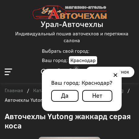
Урал-Авточехлы
Индивидуальный пошив авточехлов и перетяжка
салона
Выбрать свой город:
Ваш город:
Краснодар
Заказать звонок
Ваш город:
Краснодар
?
Главная
Каталог чехлов
Автобус
Yutong
/
/
/
/
Да
Нет
Авточехлы Yutong жаккард серая коса
Авточехлы Yutong жаккард серая
коса