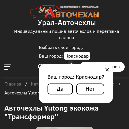
Урал-Авточехлы
Индивидуальный пошив авточехлов и перетяжка
салона
Выбрать свой город:
Ваш город:
Краснодар
Заказать звонок
Ваш город:
Краснодар
?
Главная
Каталог чехлов
Автобус
Yutong
/
/
/
/
Да
Нет
Авточехлы Yutong экокожа "Трансформер"
Авточехлы Yutong экокожа
"Трансформер"