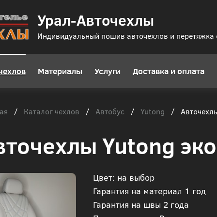
Урал-Авточехлы
Индивидуальный пошив авточехлов и перетяжка
чехлов
Материалы
Услуги
Доставка и оплата
ая
Каталог чехлов
Автобус
Yutong
/
/
/
/
Авточехлы
вточехлы Yutong эк
Цвет: на выбор
Гарантия на материал 1 год
Гарантия на швы 2 года