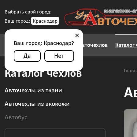
Выбрать свой город:
Ваш город:
Краснодар
Ваш город:
Краснодар
?
Конструктор авточехлов
Каталог 
Да
Нет
Каталог чехлов
Главн
А
Авточехлы из ткани
Авточехлы из экокожи
Автобус