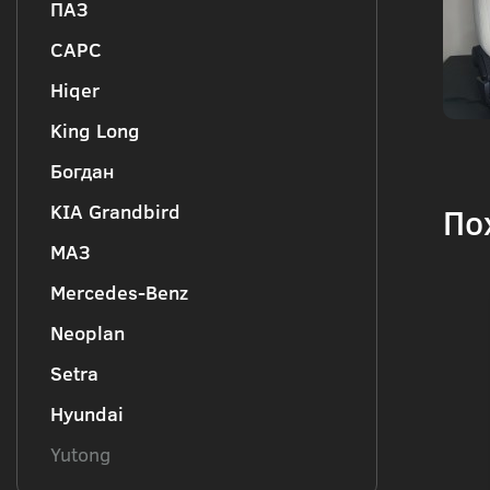
ПАЗ
CAPC
Hiqer
King Long
Богдан
KIA Grandbird
По
МАЗ
Mercedes-Benz
Neoplan
Setra
Hyundai
Yutong