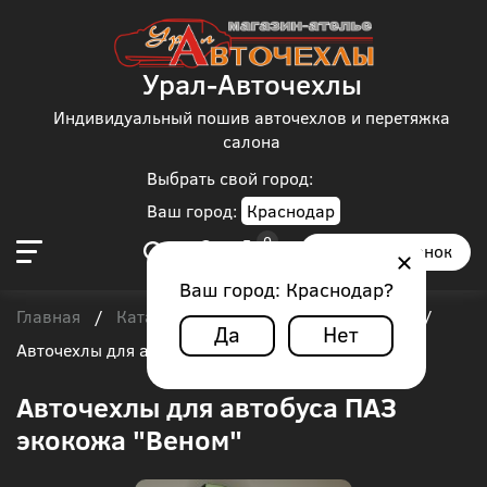
Урал-Авточехлы
Индивидуальный пошив авточехлов и перетяжка
салона
Выбрать свой город:
Ваш город:
Краснодар
Заказать звонок
Ваш город:
Краснодар
?
Главная
Каталог чехлов
Автобус
ПАЗ
/
/
/
/
Да
Нет
Авточехлы для автобуса ПАЗ экокожа "Веном"
Авточехлы для автобуса ПАЗ
экокожа "Веном"