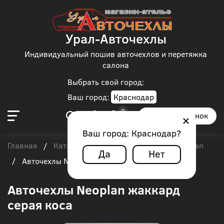
Урал-Авточехлы
Индивидуальный пошив авточехлов и перетяжка
салона
Выбрать свой город:
Ваш город:
Краснодар
Заказать звонок
Ваш город:
Краснодар
?
Главная
Каталог чехлов
Автобус
Neoplan
/
/
/
Да
Нет
/
Авточехлы Neoplan жаккард серая коса
Авточехлы Neoplan жаккард
серая коса