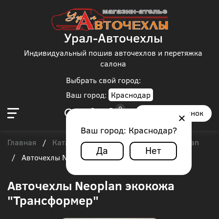
Урал-Авточехлы
Индивидуальный пошив авточехлов и перетяжка
салона
Выбрать свой город:
Ваш город:
Краснодар
Заказать звонок
Ваш город:
Краснодар
?
Главная
Каталог чехлов
Автобус
Neoplan
/
/
/
Да
Нет
/
Авточехлы Neoplan экокожа "Трансформер"
Авточехлы Neoplan экокожа
"Трансформер"