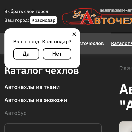
Выбрать свой город:
Ваш город:
Краснодар
Ваш город:
Краснодар
?
Конструктор авточехлов
Каталог 
Да
Нет
Каталог чехлов
Главн
А
Авточехлы из ткани
"
Авточехлы из экокожи
Автобус