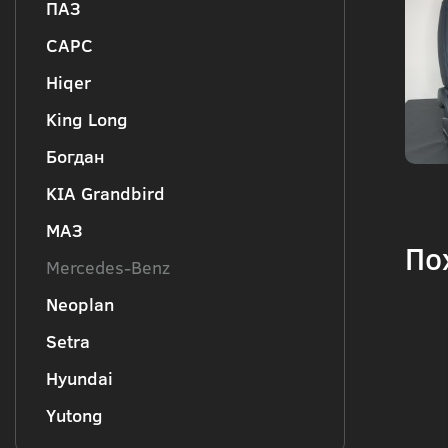
ПАЗ
CAPC
Hiqer
King Long
Богдан
KIA Grandbird
МАЗ
По
Mercedes-Benz
Neoplan
Setra
Hyundai
Yutong