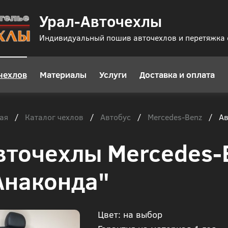
Урал-Авточехлы
Индивидуальный пошив авточехлов и перетяжка
чехлов
Материалы
Услуги
Доставка и оплата
ая
Каталог чехлов
Автобус
Mercedes-Benz
/
/
/
/
Ав
вточехлы Mercedes-
Анаконда"
Цвет: на выбор