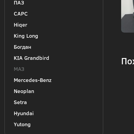
ПАЗ
CAPC
Hiqer
King Long
Богдан
KIA Grandbird
По
МАЗ
Mercedes-Benz
Neoplan
Setra
Hyundai
Yutong