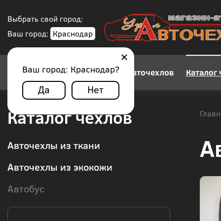
Выбрать свой город:
Ваш город:
Краснодар
Ваш город:
Краснодар
?
Конструктор авточехлов
Каталог 
Да
Нет
Каталог чехлов
Главн
А
Авточехлы из ткани
Авточехлы из экокожи
Автобус