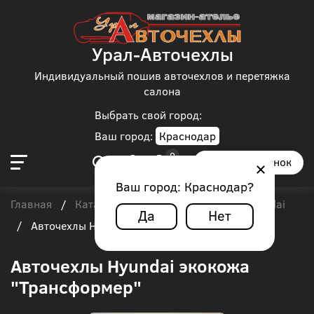
Урал-Авточехлы
Индивидуальный пошив авточехлов и перетяжка
салона
Выбрать свой город:
Ваш город:
Краснодар
Заказать звонок
Ваш город:
Краснодар
?
Главная
Каталог чехлов
Автобус
Hyundai
/
/
/
Да
Нет
/
Авточехлы Hyundai экокожа "Трансформер"
Авточехлы Hyundai экокожа
"Трансформер"