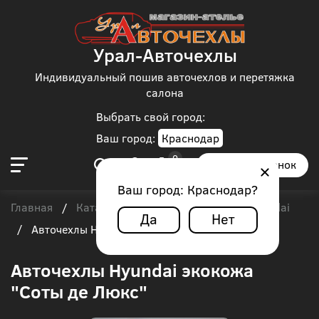
Урал-Авточехлы
Индивидуальный пошив авточехлов и перетяжка
салона
Выбрать свой город:
Ваш город:
Краснодар
Заказать звонок
Ваш город:
Краснодар
?
Главная
Каталог чехлов
Автобус
Hyundai
/
/
/
Да
Нет
/
Авточехлы Hyundai экокожа "Соты де Люкс"
Авточехлы Hyundai экокожа
"Соты де Люкс"