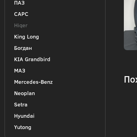
ПАЗ
CAPC
Hiqer
King Long
Богдан
KIA Grandbird
МАЗ
По
Mercedes-Benz
Neoplan
Setra
Hyundai
Yutong