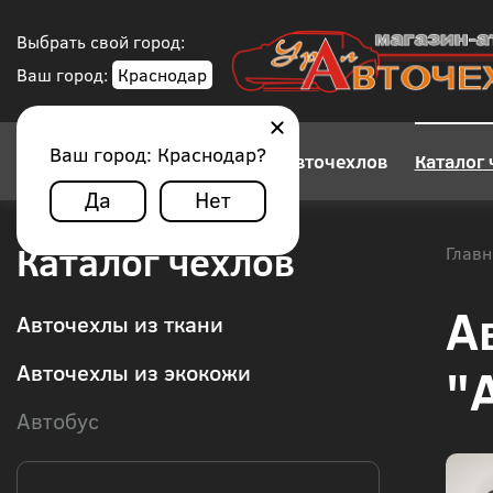
Выбрать свой город:
Ваш город:
Краснодар
Ваш город:
Краснодар
?
Конструктор авточехлов
Каталог 
Да
Нет
Каталог чехлов
Главн
А
Авточехлы из ткани
"
Авточехлы из экокожи
Автобус