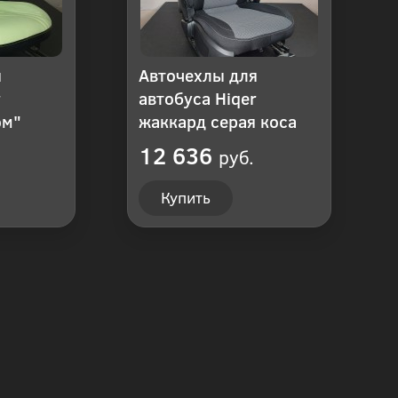
я
Авточехлы для
r
автобуса Hiqer
ом"
жаккард серая коса
12 636
руб.
Купить