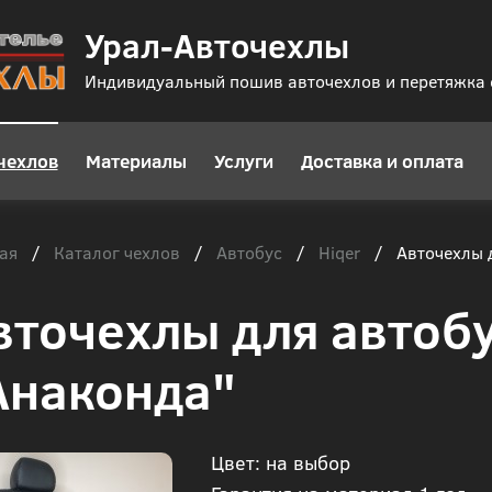
Урал-Авточехлы
Индивидуальный пошив авточехлов и перетяжка
чехлов
Материалы
Услуги
Доставка и оплата
ая
Каталог чехлов
Автобус
Hiqer
/
/
/
/
Авточехлы д
вточехлы для автобу
Анаконда"
Цвет: на выбор