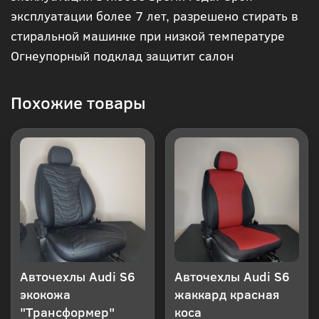
эксплуатации более 7 лет, разрешено стирать в
клик
стиральной машинке при низкой температуре
Огнеупорный подклад защитит салон
Похожие товары
Авточехлы Audi S6
Авточехлы Audi S6
экокожа
жаккард красная
"Трансформер"
коса