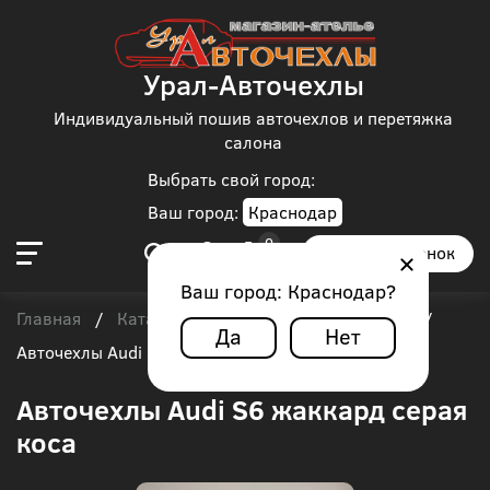
Урал-Авточехлы
Индивидуальный пошив авточехлов и перетяжка
салона
Выбрать свой город:
Ваш город:
Краснодар
Заказать звонок
Ваш город:
Краснодар
?
Главная
Каталог чехлов
Audi
Audi S6
/
/
/
/
Да
Нет
Авточехлы Audi S6 жаккард серая коса
Авточехлы Audi S6 жаккард серая
коса