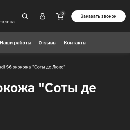
Заказать звонок
 салона
Наши работы
Отзывы
Контакты
di S6 экокожа "Соты де Люкс"
окожа "Соты де