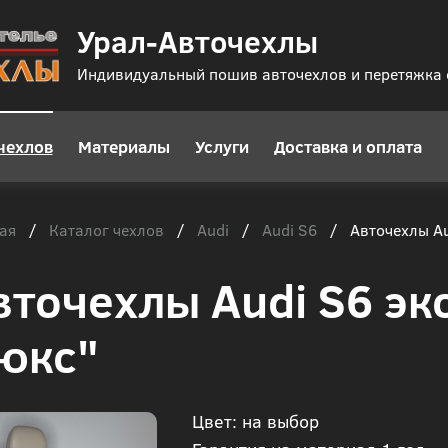
Урал-Авточехлы
Индивидуальный пошив авточехлов и перетяжка
чехлов
Материалы
Услуги
Доставка и оплата
ая
Каталог чехлов
Audi
Audi S6
/
/
/
/
Авточехлы Au
вточехлы Audi S6 эк
юкс"
Цвет: на выбор