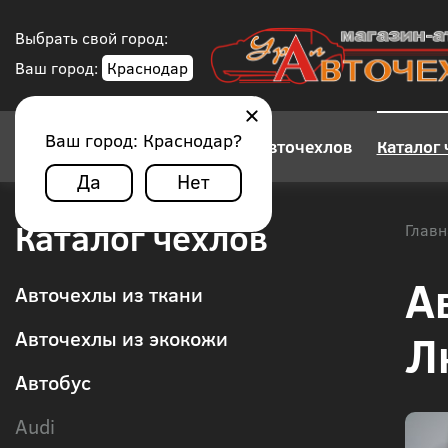
Выбрать свой город:
Ваш город:
Краснодар
Ваш город:
Краснодар
?
Конструктор авточехлов
Каталог 
Да
Нет
Каталог чехлов
Главн
А
Авточехлы из ткани
Л
Авточехлы из экокожи
Автобус
Audi