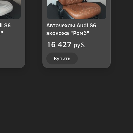
i S6
Авточехлы Audi S6
и"
экокожа "Ромб"
16 427
руб.
Купить