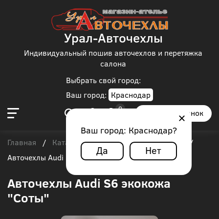
Урал-Авточехлы
Индивидуальный пошив авточехлов и перетяжка
салона
Выбрать свой город:
Ваш город:
Краснодар
Заказать звонок
Ваш город:
Краснодар
?
Главная
Каталог чехлов
Audi
Audi S6
/
/
/
/
Да
Нет
Авточехлы Audi S6 экокожа "Соты"
Авточехлы Audi S6 экокожа
"Соты"