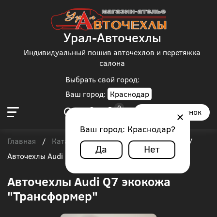
Урал-Авточехлы
Индивидуальный пошив авточехлов и перетяжка
салона
Выбрать свой город:
Ваш город:
Краснодар
Заказать звонок
Ваш город:
Краснодар
?
Главная
Каталог чехлов
Audi
Audi Q7
/
/
/
/
Да
Нет
Авточехлы Audi Q7 экокожа "Трансформер"
Авточехлы Audi Q7 экокожа
"Трансформер"