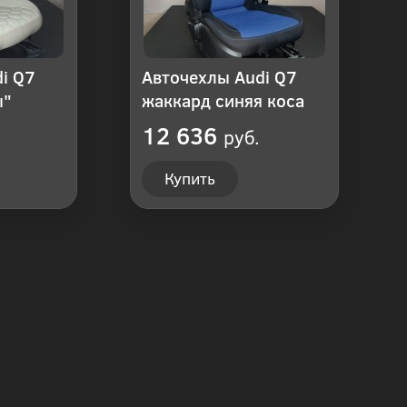
i Q7
Авточехлы Audi Q7
ы"
жаккард синяя коса
12 636
руб.
Купить