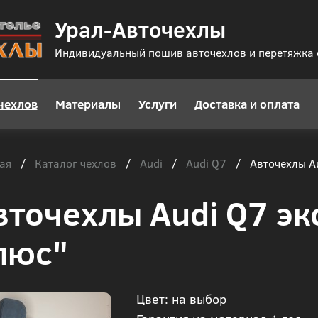
Урал-Авточехлы
Индивидуальный пошив авточехлов и перетяжка
чехлов
Материалы
Услуги
Доставка и оплата
ая
Каталог чехлов
Audi
Audi Q7
/
/
/
/
Авточехлы Au
вточехлы Audi Q7 эк
люс"
Цвет: на выбор