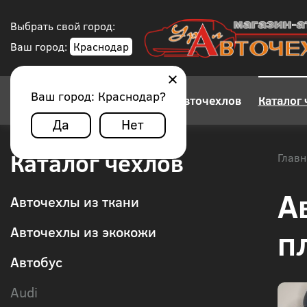
Выбрать свой город:
Ваш город:
Краснодар
Ваш город:
Краснодар
?
Конструктор авточехлов
Каталог 
Да
Нет
Каталог чехлов
Главн
А
Авточехлы из ткани
п
Авточехлы из экокожи
Автобус
Audi